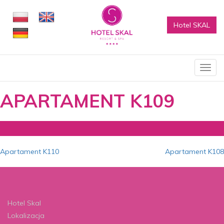
Hotel SKAL
Poka
menu
APARTAMENT K109
Nawigacja
Apartament K110
Apartament K108
wpisu
Hotel Skal
Lokalizacja