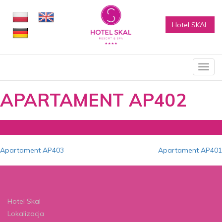
Hotel SKAL
Poka
menu
APARTAMENT AP402
Nawigacja
Apartament AP403
Apartament AP401
wpisu
Hotel Skal
Lokalizacja